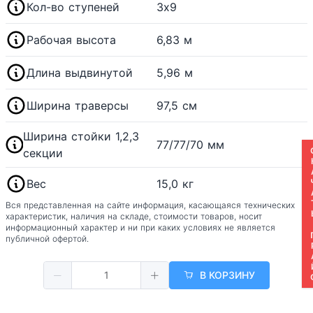
Кол-во ступеней
3х9
Рабочая высота
6,83 м
Длина выдвинутой
5,96 м
Ширина траверсы
97,5 см
Ширина стойки 1,2,3
77/77/70 мм
СКАЧАТ
секции
Вес
15,0 кг
Вся представленная на сайте информация, касающаяся технических
характеристик, наличия на складе, стоимости товаров, носит
информационный характер и ни при каких условиях не является
публичной офертой.
В КОРЗИНУ