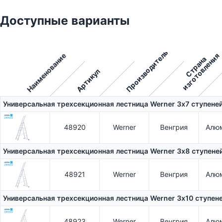
Доступные варианты
Производитель
Наименование
я
С
т
р
а
н
а
и
з
г
о
т
о
в
л
е
н
и
Артикул
Универсальная трехсекционная лестница Werner 3х7 ступене
48920
Werner
Венгрия
Алю
Универсальная трехсекционная лестница Werner 3х8 ступене
48921
Werner
Венгрия
Алю
Универсальная трехсекционная лестница Werner 3х10 ступен
48923
Werner
Венгрия
Алю